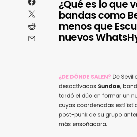
¿Qué es lo que 
bandas como Be
menos que Escue
nuevos WhatsH
¿DE DÓNDE SALEN?
De Sevill
desactivados
Sundae
, ban
tardó el dúo en formar un 
cuyas coordenadas estilísti
post-punk de su grupo anteri
más ensoñadora.