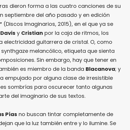
as dieron forma a las cuatro canciones de su
 en septiembre del año pasado y en edición
”
(Discos Imaginarios, 2015), en el que ya se
e
Davis
y
Cristian
por la caja de ritmos, los
 electricidad guitarrera de cristal. O, como
, synthgaze melancólico, etiqueta que sienta
omposiciones. Sin embargo, hay que tener en
ambién es miembro de la banda
Blacanova
; y
ra empujado por alguna clase de irresistible
ades sombrías para oscurecer tanto algunas
te del imaginario de sus textos.
s Pías
no buscan tintar completamente de
ejan que la luz también entre y lo ilumine. Se