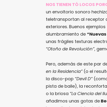
NOS TIENEN TÓ LOCOS PO
un envoltorio sonoro hechiz
teletransportan al receptor
exteriores. Buenos ejemplos
alumbramiento de
“Nuevas
unas frágiles texturas electr
“Otoño de Revolución”
, gem
Pero, además de este par de
en la Residencia”
(o el resu
la disco-pop
“Devil D”
(como
pista de baile), la reconfort
o la briosa
“La Ciencia del Il
añadimos unas gotas de
Be