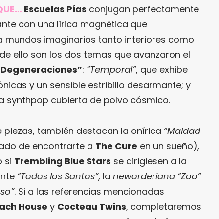
RQUE…
Escuelas Pías
conjugan perfectamente
ante con una lírica magnética que
 a mundos imaginarios tanto interiores como
 de ello son los dos temas que avanzaron el
 Degeneraciones”
:
“Temporal”
, que exhibe
ónicas y un sensible estribillo desarmante; y
a synthpop cubierta de polvo cósmico.
 piezas, también destacan la onírica
“Maldad
ltado de encontrarte a
The Cure
en un sueño),
 si
Trembling Blue Stars
se dirigiesen a la
ante
“Todos los Santos”
, la
neworderiana
“Zoo”
uso”
. Si a las referencias mencionadas
ach House
y
Cocteau Twins
, completaremos