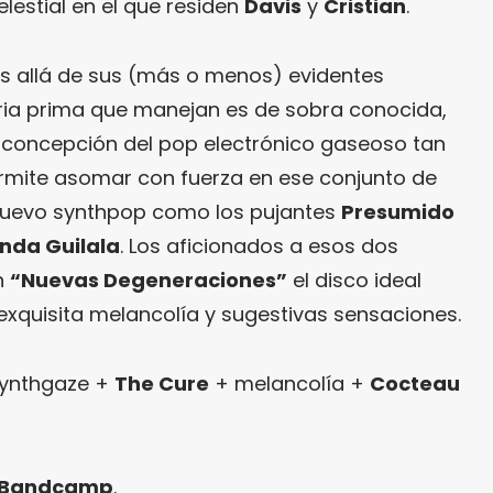
elestial en el que residen
Davis
y
Cristian
.
s allá de sus (más o menos) evidentes
eria prima que manejan es de sobra conocida,
concepción del pop electrónico gaseoso tan
ermite asomar con fuerza en ese conjunto de
 nuevo synthpop como los pujantes
Presumido
inda Guilala
. Los aficionados a esos dos
n
“Nuevas Degeneraciones”
el disco ideal
xquisita melancolía y sugestivas sensaciones.
ynthgaze +
The Cure
+ melancolía +
Cocteau
 Bandcamp
.