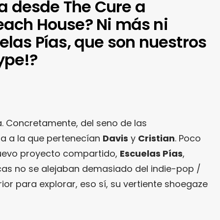
va desde The Cure a
ach House? Ni más ni
las Pías, que son nuestros
ype!?
a. Concretamente, del seno de las
da a la que pertenecían
Davis
y
Cristian
. Poco
nuevo proyecto compartido,
Escuelas Pías
,
cas no se alejaban demasiado del indie-pop /
or para explorar, eso sí, su vertiente shoegaze