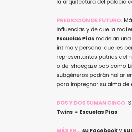
la arquitectura del palacio c
PREDICCIÓN DE FUTURO.
Má
influencias y de que la mat
Escuelas Pías
modelan una 
íntima y personal que les p
representantes patrios del
o del shoegaze pop como
L
subgéneros podrán hallar e
para impregnar su alma de e
DOS Y DOS SUMAN CINCO.
S
Twins
=
Escuelas Pías
MÁS EN…
su Facebook
y
su