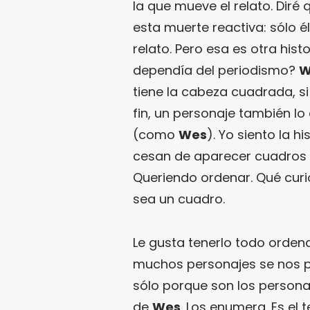
la que mueve el relato. Dir
esta muerte reactiva: sólo é
relato. Pero esa es otra hist
dependía del periodismo?
W
tiene la cabeza cuadrada, s
fin, un personaje también lo 
(como
Wes
). Yo siento la h
cesan de aparecer cuadros 
Queriendo ordenar. Qué curio
sea un cuadro.
Le gusta tenerlo todo ordena
muchos personajes se nos p
sólo porque son los personaj
de
Wes
. Los enumera. Es el 