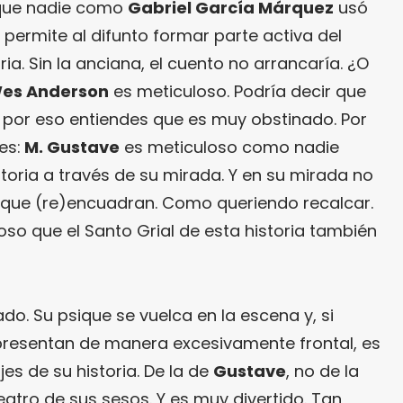
é que nadie como
Gabriel García Márquez
usó
l permite al difunto formar parte activa del
oria. Sin la anciana, el cuento no arrancaría. ¿O
es Anderson
es meticuloso. Podría decir que
i por eso entiendes que es muy obstinado. Por
es:
M. Gustave
es meticuloso como nadie
istoria a través de su mirada. Y en su mirada no
que (re)encuadran. Como queriendo recalcar.
so que el Santo Grial de esta historia también
do. Su psique se vuelca en la escena y, si
resentan de manera excesivamente frontal, es
es de su historia. De la de
Gustave
, no de la
teatro de sus sesos. Y es muy divertido. Tan