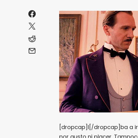
[dropcap]I[/dropcap]ba a i
por gusto ni placer. Tampoc