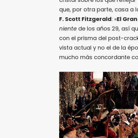
que, por otra parte, casa a 
F. Scott Fitzgerald
: «
El Gra
niente
de los años 29, así q
con el prisma del post-crack
vista actual y no el de la ép
mucho más concordante con l