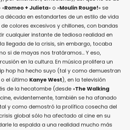
 «
Romeo + Julieta
» o «
Moulin Rouge!
» se
a década en estandartes de un estilo de vida
eto de colores excesivos y chillones, con bandas
r cualquier instante de tediosa realidad en
a llegada de la crisis, sin embargo, tocaba
mo si de mayas nos tratáramos… Y eso,
cusión en la cultura. En música prolifera un
hip hop ha hecho suyo (tal y como demuestran
o el último
Kanye West
), en la televisión
és de la hecatombe (desde «
The Walking
l cine, evidentemente, también se ha afanado
, tal y como demostró la prolífica cosecha del
crisis global sólo ha afectado al cine en su
 darle la espalda a una realidad mucho más