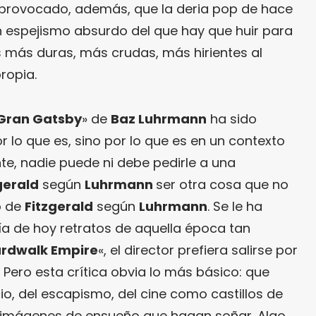
 provocado, además, que la deria pop de hace
 espejismo absurdo del que hay que huir para
es más duras, más crudas, más hirientes al
ropia.
 Gran Gatsby
» de
Baz Luhrmann
ha sido
 lo que es, sino por lo que es en un contexto
te, nadie puede ni debe pedirle a una
gerald
según
Luhrmann
ser otra cosa que no
o de
Fitzgerald
según
Luhrmann
. Se le ha
día de hoy retratos de aquella época tan
rdwalk Empire
«, el director prefiera salirse por
. Pero esta crítica obvia lo más básico: que
icio, del escapismo, del cine como castillos de
jar imágenes de ensueño que hagan soñar. Algo