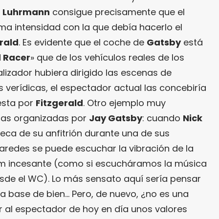
,
Luhrmann
consigue precisamente que el
ma intensidad con la que debía hacerlo el
rald
. Es evidente que el coche de
Gatsby
está
 Racer
» que de los vehículos reales de los
alizador hubiera dirigido las escenas de
 verídicas, el espectador actual las concebiría
esta por
Fitzgerald
. Otro ejemplo muy
estas organizadas por
Jay Gatsby
: cuando
Nick
teca de su anfitrión durante una de sus
paredes se puede escuchar la vibración de la
 incesante (como si escucháramos la música
esde el WC). Lo más sensato aquí sería pensar
a base de bien… Pero, de nuevo, ¿no es una
r al espectador de hoy en día unos valores