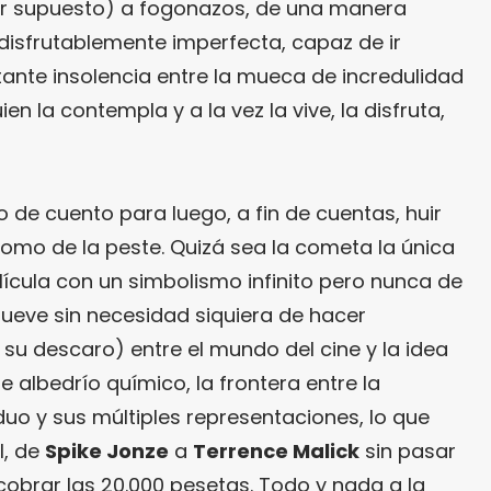
or supuesto) a fogonazos, de una manera
disfrutablemente imperfecta, capaz de ir
ante insolencia entre la mueca de incredulidad
n la contempla y a la vez la vive, la disfruta,
o de cuento para luego, a fin de cuentas, huir
 como de la peste. Quizá sea la cometa la única
cula con un simbolismo infinito pero nunca de
mueve sin necesidad siquiera de hacer
s su descaro) entre el mundo del cine y la idea
re albedrío químico, la frontera entre la
viduo y sus múltiples representaciones, lo que
l, de
Spike Jonze
a
Terrence Malick
sin pasar
n cobrar las 20.000 pesetas. Todo y nada a la