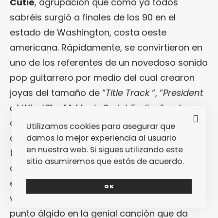
Cutie
, agrupación que como ya todos
sabréis surgió a finales de los 90 en el
estado de Washington, costa oeste
americana. Rápidamente, se convirtieron en
uno de los referentes de un novedoso sonido
pop guitarrero por medio del cual crearon
joyas del tamaño de “
Title Track
“, “
President
of What?
” o “
A Movie Script Ending
”, entre
otras muchas incluidas en sus primeros tres
Utilizamos cookies para asegurar que
álbumes. Vino después «
Transatlanticism
»
damos la mejor experiencia al usuario
en nuestra web. Si sigues utilizando este
(Barsuk, 2003), disco que muchos defienden
sitio asumiremos que estás de acuerdo.
como su mejor creación hasta la fecha por
esa perfecta catarsis pop ejecutada con la
OK
voz de
Ben Gibbard
, que alcanzaba su
punto álgido en la genial canción que da