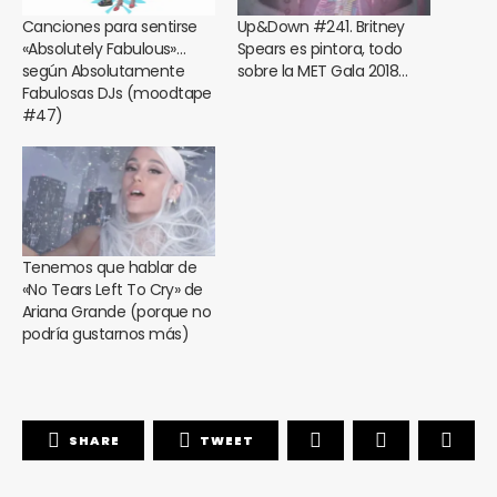
Canciones para sentirse
Up&Down #241. Britney
«Absolutely Fabulous»…
Spears es pintora, todo
según Absolutamente
sobre la MET Gala 2018…
Fabulosas DJs (moodtape
#47)
Tenemos que hablar de
«No Tears Left To Cry» de
Ariana Grande (porque no
podría gustarnos más)
SHARE
TWEET