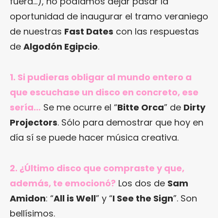
fuera…), no podíamos dejar pasar la
oportunidad de inaugurar el tramo veraniego
de nuestras
Fast Dates
con las respuestas
de
Algodón Egipcio
.
1. Si pudieras obligar al mundo entero a
que escuchase un disco en concreto, ese
sería…
Se me ocurre el “
Bitte Orca
” de
Dirty
Projectors
. Sólo para demostrar que hoy en
día sí se puede hacer música creativa.
2. ¿Último disco que compraste y que,
además, te emocionó?
Los dos de
Sam
Amidon
: “
All is Well
” y “
I See the Sign
”. Son
bellísimos.