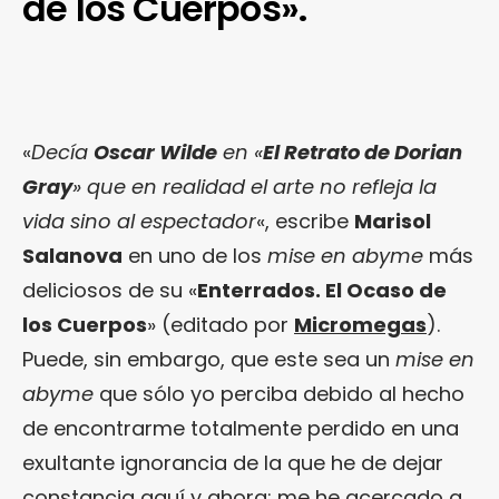
de los Cuerpos».
«
Decía
Oscar Wilde
en «
El Retrato de Dorian
Gray
» que en realidad el arte no refleja la
vida sino al espectador
«, escribe
Marisol
Salanova
en uno de los
mise en abyme
más
deliciosos de su «
Enterrados. El Ocaso de
los Cuerpos
» (editado por
Micromegas
).
Puede, sin embargo, que este sea un
mise en
abyme
que sólo yo perciba debido al hecho
de encontrarme totalmente perdido en una
exultante ignorancia de la que he de dejar
constancia aquí y ahora: me he acercado a