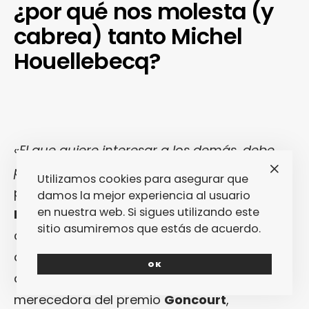
¿por qué nos molesta (y
cabrea) tanto Michel
Houellebecq?
«
El que quiere interesar a los demás, debe
provocarlos
’’. Eso dijo
Dalí
, y a este dictamen
Utilizamos cookies para asegurar que
parece haberse acogido
Michel
damos la mejor experiencia al usuario
en nuestra web. Si sigues utilizando este
Houellebecq
, ya que bien podría
sitio asumiremos que estás de acuerdo.
considerarse toda su obra una confirmación
de dicha sentencia. Si echamos la vista
OK
atrás, en «
El Mapa y El Territorio
«,
merecedora del premio
Goncourt
,