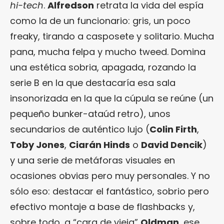
hi-tech
.
Alfredson
retrata la vida del espía
como la de un funcionario: gris, un poco
freaky, tirando a casposete y solitario. Mucha
pana, mucha felpa y mucho tweed. Domina
una estética sobria, apagada, rozando la
serie B en la que destacaría esa sala
insonorizada en la que la cúpula se reúne (un
pequeño bunker-ataúd retro), unos
secundarios de auténtico lujo (
Colin Firth
,
Toby Jones
,
Ciarán Hinds
o
David Dencik
)
y una serie de metáforas visuales en
ocasiones obvias pero muy personales. Y no
sólo eso: destacar el fantástico, sobrio pero
efectivo montaje a base de flashbacks y,
sobre todo, a “cara de vieja”
Oldman
, ese