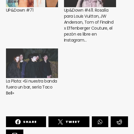
UP&Down #71
Up&Down #411. Rosalía
para Louis Vuitton, JW
Anderson, Tom of Finalnd
x Effenberger Couture, el
pezón es libre en
Instagram…
La Plata: «Si nuestra banda
fuera un bar, sería Taco
Bell»
SHARE
TWEET