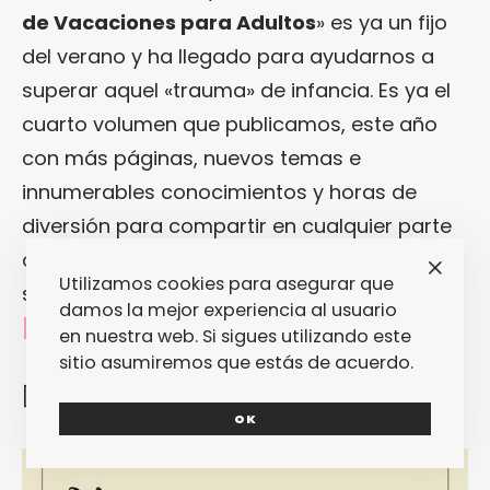
de Vacaciones para Adultos
» es ya un fijo
del verano y ha llegado para ayudarnos a
superar aquel «trauma» de infancia. Es ya el
cuarto volumen que publicamos, este año
con más páginas, nuevos temas e
innumerables conocimientos y horas de
diversión para compartir en cualquier parte
o disfrutar en la intimidad mientras sale y no
Utilizamos cookies para asegurar que
sale ese ansiado tren destino «vacaciones».
damos la mejor experiencia al usuario
[Raúl Sánchez-Serrano]
en nuestra web. Si sigues utilizando este
sitio asumiremos que estás de acuerdo.
[/nextpage][nextpage title=»Gallo Nero» ]
OK