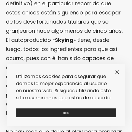
definitivo) en el particular recorrido que
estos chicos están siguiendo para escapar
de los desafortunados titulares que se
granjearon hace algo menos de cinco años.
El autoproducido «
Skying
» tiene, desde
luego, todos los ingredientes para que así
ocurra, pues con él han sido capaces de
abrir su sonido lo suficiente para crear un
conjunto de canciones que son de lo más
Utilizamos cookies para asegurar que
damos la mejor experiencia al usuario
accesible que han creado nunca pero sin
en nuestra web. Si sigues utilizando este
perder ni un ápice de sus señas
sitio asumiremos que estás de acuerdo.
características, en esta ocasión basadas en
la década de los 80.
OK
No hay más que darle al play para empezar