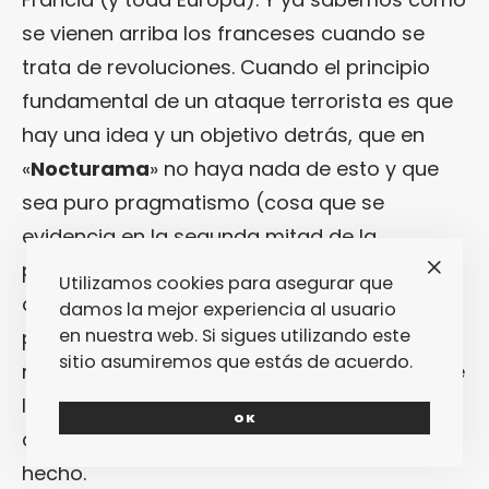
se vienen arriba los franceses cuando se
trata de revoluciones. Cuando el principio
fundamental de un ataque terrorista es que
hay una idea y un objetivo detrás, que en
«
Nocturama
» no haya nada de esto y que
sea puro pragmatismo (cosa que se
evidencia en la segunda mitad de la
película) choca al público, obligado a
Utilizamos cookies para asegurar que
arrancarse clichés ideológicos en los que
damos la mejor experiencia al usuario
en nuestra web. Si sigues utilizando este
podría haber caído mientras observa a unos
sitio asumiremos que estás de acuerdo.
muchachos que se desmoronan cuando cae
la noche y están obligados a enfrentarse,
OK
cara a cara, a la realidad de lo que han
hecho.