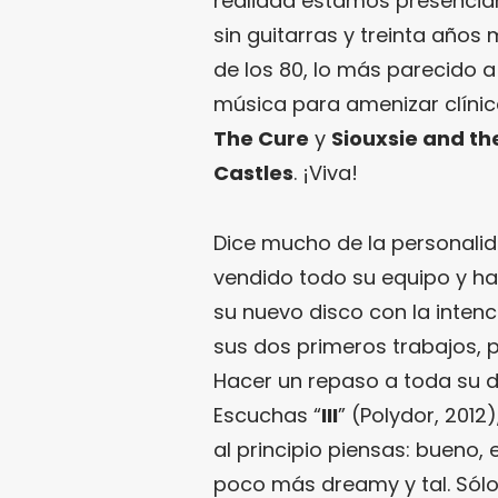
realidad estamos presenciand
sin guitarras y treinta años
de los 80, lo más parecido 
música para amenizar clínic
The Cure
y
Siouxsie and t
Castles
. ¡Viva!
Dice mucho de la personali
vendido todo su equipo y h
su nuevo disco con la intenc
sus dos primeros trabajos, 
Hacer un repaso a toda su d
Escuchas “
III
” (Polydor, 2012
al principio piensas: bueno,
poco más dreamy y tal. Sólo 