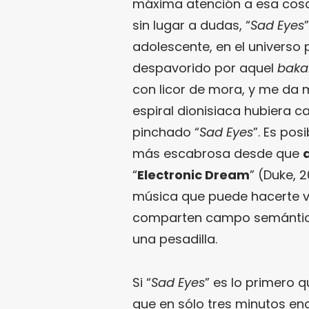
máxima atención a esa cosa. 
sin lugar a dudas, “
Sad Eyes
adolescente, en el universo 
despavorido por aquel
baka
con licor de mora, y me da 
espiral dionisiaca hubiera c
pinchado “
Sad Eyes
”. Es pos
más escabrosa desde que
“
Electronic Dream
” (Duke, 2
música que puede hacerte vol
comparten campo semántico
una pesadilla.
Si “
Sad Eyes
” es lo primero q
que en sólo tres minutos en