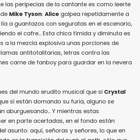
de las peripecias de la cantante es como leerte
o de
Mike Tyson
:
Alice
golpea repetidamente a
lía a guantazos con seguratas en el escenario,
iendo el cafre… Esta chica tímida y diminuta es
es a la mezcla explosiva unas porciones de
mas antitotalitarias, letras contra las
tienes carne de fanboy para guardar en la nevera
es del mundo erudito musical que si
Crystal
e si están domando su furia, alguno se
tán aburguesando… Y mientras estas
er en parte acertadas, en el fondo están
el asunto: aquí, señoras y señores, lo que en