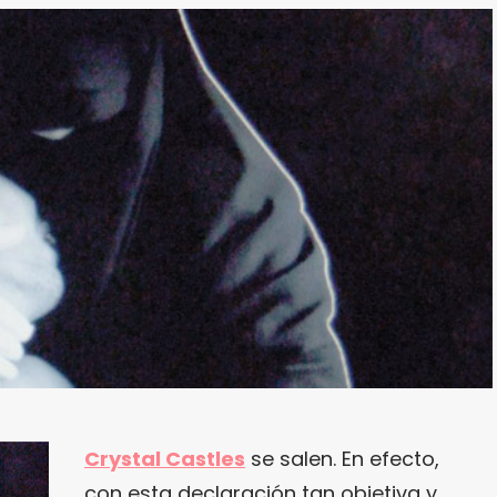
Crystal Castles
se salen. En efecto,
con esta declaración tan objetiva y