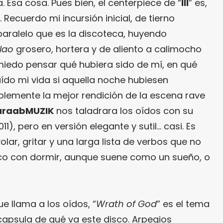
Esa cosa. Pues bien, el centerpiece de “
III
” es,
”. Recuerdo mi incursión inicial, de tierno
paralelo que es la discoteca, huyendo
lao
grosero, hortera y de aliento a calimocho
miedo pensar qué hubiera sido de mí, en qué
aído mi vida si aquella noche hubiesen
iblemente la mejor rendición de la escena rave
araabMUZIK
nos taladrara los oídos con su
011), pero en versión elegante y sutil… casi. Es
ar, gritar y una larga lista de verbos que no
 con dormir, aunque suene como un sueño, o
ue llama a los oídos, “
Wrath of God
” es el tema
capsula de qué va este disco. Arpegios