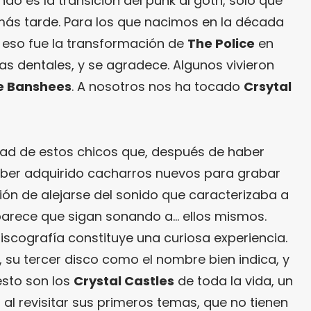
o es la transición del punk al goth, sólo que
 más tarde. Para los que nacimos en la década
a eso fue la transformación de
The Police
en
as dentales, y se agradece. Algunos vivieron
he Banshees
. A nosotros nos ha tocado
Crsytal
dad de estos chicos que, después de haber
aber adquirido cacharros nuevos para grabar
ión de alejarse del sonido que caracterizaba a
parece que sigan sonando a… ellos mismos.
iscografía constituye una curiosa experiencia.
), su tercer disco como el nombre bien indica, y
 esto son los
Crystal Castles
de toda la vida, un
al revisitar sus primeros temas, que no tienen