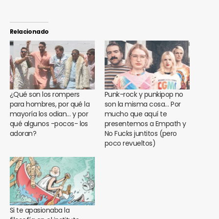
Relacionado
¿Qué son los rompers
Punk-rock y punkipop no
para hombres, por qué la
son la misma cosa… Por
mayoría los odian… y por
mucho que aquí te
qué algunos -pocos- los
presentemos a Empath y
adoran?
No Fucks juntitos (pero
poco revueltos)
Si te apasionaba la