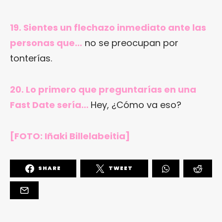
19. Sientes un flechazo inmediato ante las
personas que…
no se preocupan por
tonterías.
20. Lo primero que preguntarías en una
Fast Date sería…
Hey, ¿Cómo va eso?
[FOTO: Iñaki Billelabeitia]
SHARE
TWEET