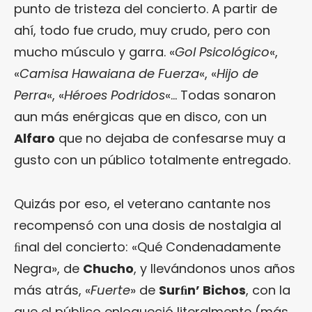
punto de tristeza del concierto. A partir de
ahí, todo fue crudo, muy crudo, pero con
mucho músculo y garra. «
Gol Psicológico
«,
«
Camisa Hawaiana de Fuerza
«, «
Hijo de
Perra
«, «
Héroes Podridos
«… Todas sonaron
aun más enérgicas que en disco, con un
Alfaro
que no dejaba de confesarse muy a
gusto con un público totalmente entregado.
Quizás por eso, el veterano cantante nos
recompensó con una dosis de nostalgia al
ﬁnal del concierto: «Qué Condenadamente
Negra», de
Chucho
, y llevándonos unos años
más atrás, «
Fuerte
» de
Surﬁn’ Bichos
, con la
que el público enloqueció literalmente (más