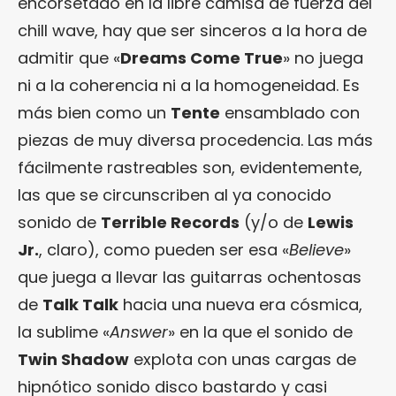
encorsetado en la libre camisa de fuerza del
chill wave, hay que ser sinceros a la hora de
admitir que «
Dreams Come True
» no juega
ni a la coherencia ni a la homogeneidad. Es
más bien como un
Tente
ensamblado con
piezas de muy diversa procedencia. Las más
fácilmente rastreables son, evidentemente,
las que se circunscriben al ya conocido
sonido de
Terrible Records
(y/o de
Lewis
Jr.
, claro), como pueden ser esa «
Believe
»
que juega a llevar las guitarras ochentosas
de
Talk Talk
hacia una nueva era cósmica,
la sublime «
Answer
» en la que el sonido de
Twin Shadow
explota con unas cargas de
hipnótico sonido disco bastardo y casi