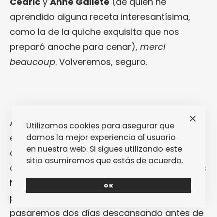
Cedric
y
Anne Gallete
(de quien he
aprendido alguna receta interesantísima,
como la de la quiche exquisita que nos
preparó anoche para cenar),
merci
beaucoup
. Volveremos, seguro.
Ahora son las once y media de la mañana. Si
Utilizamos cookies para asegurar que
estuviera en Sevilla y tuviese que estimar en
damos la mejor experiencia al usuario
en nuestra web. Si sigues utilizando este
qué mes estamos por las condiciones
sitio asumiremos que estás de acuerdo.
climatológicas, diría que es febrero. Dejamos
Montpellier y nos dirigimos a una casa
OK
pequeña del Pirineo Aragonés, donde
pasaremos dos días descansando antes de