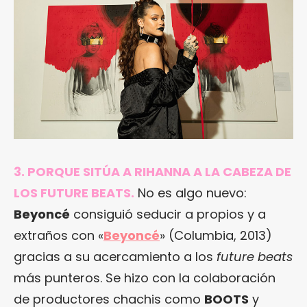
3. PORQUE SITÚA A RIHANNA A LA CABEZA DE
LOS FUTURE BEATS.
No es algo nuevo:
Beyoncé
consiguió seducir a propios y a
extraños con «
Beyoncé
» (Columbia, 2013)
gracias a su acercamiento a los
future beats
más punteros. Se hizo con la colaboración
de productores chachis como
BOOTS
y