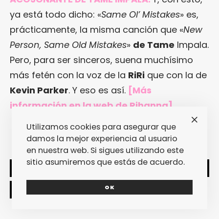
ya está todo dicho: «
Same Ol’ Mistakes
» es,
prácticamente, la misma canción que «
New
Person, Same Old Mistakes
»
de Tame
Impala.
Pero, para ser sinceros, suena muchísimo
más fetén con la voz de la
RiRi
que con la de
Kevin Parker
. Y eso es así.
[Más
información en la web de Rihanna]
Utilizamos cookies para asegurar que
damos la mejor experiencia al usuario
en nuestra web. Si sigues utilizando este
sitio asumiremos que estás de acuerdo.
SHARE
TWEET
OK