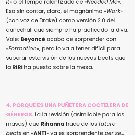
It
» o el tempo ralentizado de «
Needed Me
«.
Eso sin contar, claro, el magnánimo «
Work
»
(con voz de Drake) como versión 2.0 del
dancehall que siempre ha practicado la diva.
Vale:
Beyoncé
acaba de sorprender con
«
Formation
«, pero lo va a tener difícil para
superar esta visión de los nuevos beats que
la
RiRi
ha puesto sobre la mesa.
4. PORQUE ES UNA PUÑETERA COCTELERA DE
GÉNEROS.
La la revisión (asimilable para las
masas) que
Rihanna
hace de los
future
beats
en «
ANTI
» ya es sorprendente
per se
…