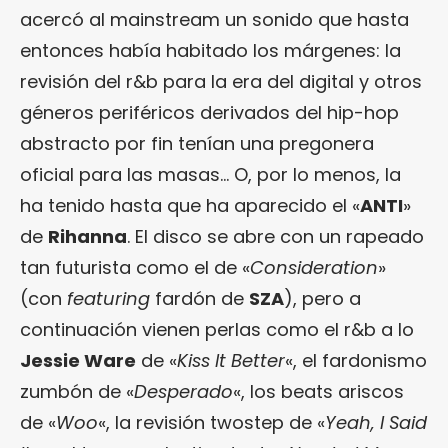
acercó al mainstream un sonido que hasta
entonces había habitado los márgenes: la
revisión del r&b para la era del digital y otros
géneros periféricos derivados del hip-hop
abstracto por fin tenían una pregonera
oficial para las masas… O, por lo menos, la
ha tenido hasta que ha aparecido el «
ANTI
»
de
Rihanna
. El disco se abre con un rapeado
tan futurista como el de «
Consideration
»
(con
featuring
fardón de
SZA
), pero a
continuación vienen perlas como el r&b a lo
Jessie Ware
de «
Kiss It Better
«, el fardonismo
zumbón de «
Desperado
«, los beats ariscos
de «
Woo
«, la revisión twostep de «
Yeah, I Said