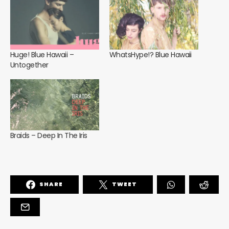
Huge! Blue Hawaii –
WhatsHype!? Blue Hawaii
Untogether
Braids – Deep In The Iris
SHARE
TWEET