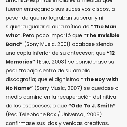
amansa-espíritus infalibles a medida que
fueron entregando sus sucesivos discos, a
pesar de que no lograban superar y ni
siquiera igualar el aura mítica de
“The Man
Who”
. Pero poco importó que
“
The Invisible
Band
”
(Sony Music, 2001) acabase siendo
una copia inferior de su antecesor; que
“12
Memories”
(Epic, 2003) se considerase su
peor trabajo dentro de su amplia
discografía; que el dignísimo
“
The Boy With
No Name
”
(Sony Music, 2007) se quedase a
medio camino en la recuperación definitiva
de los escoceses; o que
“
Ode To J. Smith
”
(Red Telephone Box / Universal, 2008)
confirmase sus idas y venidas creativas.