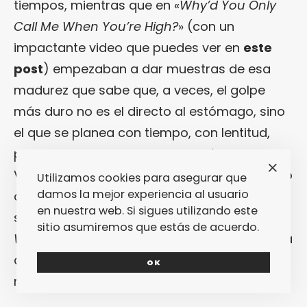
tiempos, mientras que en «
Why’d You Only
Call Me When You’re High?
» (con un
impactante video que puedes ver en
este
post
) empezaban a dar muestras de esa
madurez que sabe que, a veces, el golpe
más duro no es el directo al estómago, sino
el que se planea con tiempo, con lentitud,
para que el dolor sea mucho más duradero.
Vamos, que practicaron una bajada de ritmo
Utilizamos cookies para asegurar que
damos la mejor experiencia al usuario
que, ahora, siguen aplicando a su nuevo
en nuestra web. Si sigues utilizando este
single: este «
Stop The World I Wanna Get Off
sitio asumiremos que estás de acuerdo.
With You
» que acaban de hacer público para
que la espera hasta el 10 de septiembre se
OK
nos haga más dura todavía.