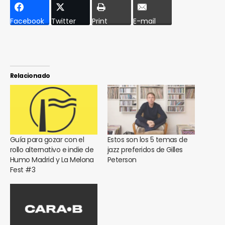
Facebook
Twitter
Print
E-mail
Relacionado
Guía para gozar con el
Estos son los 5 temas de
rollo alternativo e indie de
jazz preferidos de Gilles
Humo Madrid y La Melona
Peterson
Fest #3