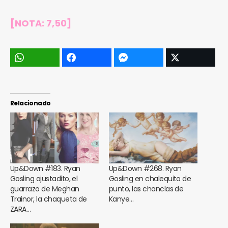
[NOTA: 7,50]
Relacionado
Up&Down #183. Ryan
Up&Down #268. Ryan
Gosling ajustadito, el
Gosling en chalequito de
guarrazo de Meghan
punto, las chanclas de
Trainor, la chaqueta de
Kanye…
ZARA…