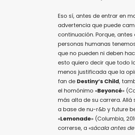
Eso sí, antes de entrar en m
advertencia que puede cambi
continuación. Porque, antes
personas humanas tenemos fi
que no pueden ni deben hace
esto quiero decir que todo l
menos justificada que la opi
fan de
Destiny’s Child
, tam
el homónimo «
Beyoncé
» (C
más alta de su carrera. Allá
a base de nu-r&b y future 
«
Lemonade
» (Columbia, 20
correrse, a «
sácala antes d