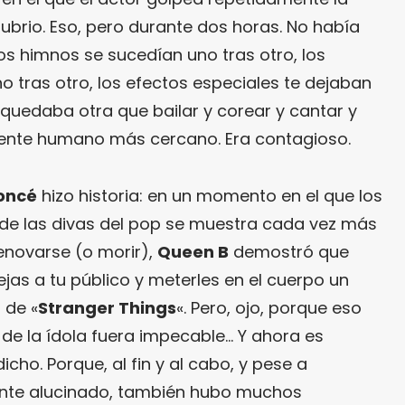
ubrio. Eso, pero durante dos horas. No había
 himnos se sucedían uno tras otro, los
no tras otro, los efectos especiales te dejaban
 quedaba otra que bailar y corear y cantar y
el ente humano más cercano. Era contagioso.
oncé
hizo historia: en un momento en el que los
e las divas del pop se muestra cada vez más
renovarse (o morir),
Queen B
demostró que
jas a tu público y meterles en el cuerpo un
 de «
Stranger Things
«. Pero, ojo, porque eso
o de la ídola fuera impecable… Y ahora es
cho. Porque, al fin y al cabo, y pese a
nte alucinado, también hubo muchos