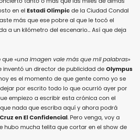
concierto tanto o más que las miles de almas
osto en el
Estadi Olímpic
de la Ciudad Condal
utaste más que ese pobre al que le tocó el
da a un kilómetro del escenario… Así que deja
 que «
una imagen vale más que mil palabras
»
e inventó un director de publicidad de
Olympus
hoy es el momento de que gente como yo se
dejar por escrito todo lo que ocurrió ayer por
ue empiezo a escribir esta crónica con el
 que nada que escriba aquí y ahora podrá
 Cruz en El Confidencial
. Pero venga, voy a
ue hubo mucha telita que cortar en el show de