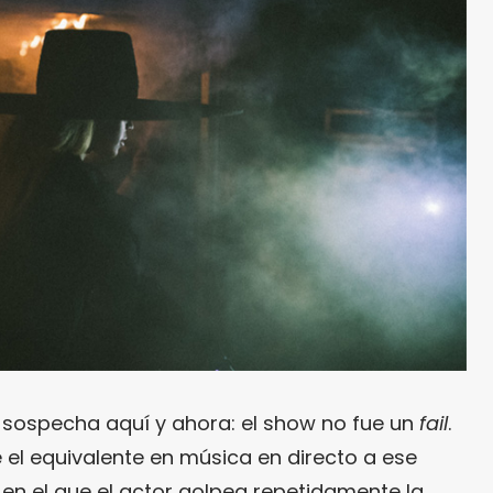
ospecha aquí y ahora: el show no fue un
fail
.
e el equivalente en música en directo a ese
en el que el actor golpea repetidamente la