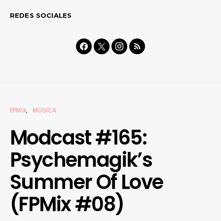
REDES SOCIALES
FPMIX
MÚSICA
Modcast #165:
Psychemagik’s
Summer Of Love
(FPMix #08)