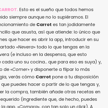
 CARROT.
Esto es el sueño que todos hemos
nido siempre aunque no lo supiéramos. El
ncionamiento de
Carrot
es tan jodidamente
ncillo que asusta, así que atiende: lo único que
enes que hacer es abrir la app, introducir en su
artado «
Nevera
» todo lo que tengas en la
vera (e incluso en la despensa, que esto
 cada uno su cocina… que para eso es suya) y,
o de «
Comer
» y disponerte a flipar lo más
agia, verás cómo
Carrot
pone a tu disposición
 que puedes hacer a partir de lo que tengas y,
acer la compra, también añade otras recetas en
 requerido (ingrediente que, de hecho, puedes
 la app, «
Compra
«, con tan solo un click). A