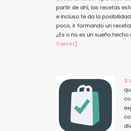
partir de ahí, las recetas e
e incluso te da la posibilidad
poco, ir formando un recetari
¿Es o no es un sueño hecho
Carrot
]
2.
qu
co
ex
co
di