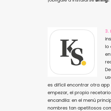
3.
in
lo
en
re
De
us
es difícil encontrar otra app
empezar, el propio recetari
encandila: en el menú princ
nombres tan apetitosos como