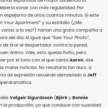
zianas españolas de mayor audiencia la
ebería sonar con más regularidad. Por
n espejismo de unos cuantos minutos. Si este
In Your Apartment
” y su estribillo (¿Me
 varias a la vez?) harían una grata compañía a
ra del día. Al igual que “
Saw Your Photo
”,
e tirar el despertador contra la pared,
uen ánimo. Vale, esto queda ñoño, pero
ser por el tono con el que canta
Aaron
, ése
s malas noticias. No resultaría tan duro, a
rma de expresión recuerde demasiado a
Jeff
hiperdramática.
andés
Valgeir Sigurdsson
(
Björk
y
Bonnie
 en la producción, ya que conduce con suavidad