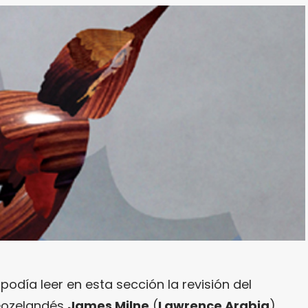
odía leer en esta sección la revisión del
neozelandés
James Milne
(
Lawrence Arabia
),