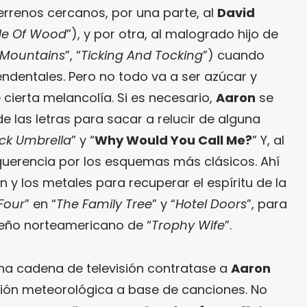
terrenos cercanos, por una parte, al
David
e Of Wood
”), y por otra, al malogrado hijo de
e Mountains
”, “
Ticking And Tocking
”) cuando
cendentales. Pero no todo va a ser azúcar y
cierta melancolía. Si es necesario,
Aaron
se
de las letras para sacar a relucir de alguna
ck Umbrella
” y “
Why Would You Call Me?
” Y, al
uerencia por los esquemas más clásicos. Ahí
n y los metales para recuperar el espíritu de la
Four
” en “
The Family Tree
” y “
Hotel Doors
”, para
reño norteamericano de “
Trophy Wife
”.
na cadena de televisión contratase a
Aaron
ción meteorológica a base de canciones. No