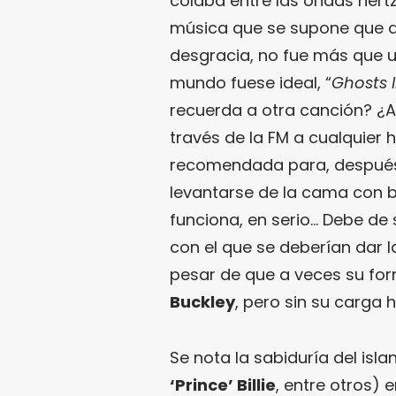
colaba entre las ondas hert
música que se supone que d
desgracia, no fue más que u
mundo fuese ideal, “
Ghosts 
recuerda a otra canción? ¿A
través de la FM a cualquier ho
recomendada para, después d
levantarse de la cama con b
funciona, en serio… Debe de 
con el que se deberían dar la
pesar de que a veces su fo
Buckley
, pero sin su carga 
Se nota la sabiduría del isl
‘Prince’ Billie
, entre otros)