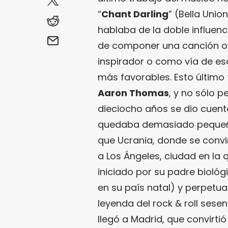
“
Chant Darling
” (Bella Unio
hablaba de la doble influenc
de componer una canción o 
inspirador o como vía de es
más favorables. Esto último 
Aaron Thomas
, y no sólo p
dieciocho años se dio cuenta
quedaba demasiado pequeño
que Ucrania, donde se convir
a Los Ángeles, ciudad en la q
iniciado por su padre biológ
en su país natal) y perpetu
leyenda del rock & roll sesen
llegó a Madrid, que convirti