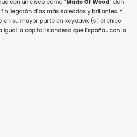
rque con un disco como “
Made Of Wood
” dan
in llegarán días más soleados y brillantes. Y
en su mayor parte en Reykiavik (sí, el chico
a igual la capital islandesa que España… con la