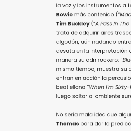
la voz y los instrumentos a 
Bowie
más contenido (“
Mad
Tim Buckley
(“
A Pass In Th
trata de adquirir aires tras
algodón, aún nadando entre 
desata en la interpretación 
manera su adn rockero: “
Bla
mismo tiempo, muestra su q
entran en acción la percusió
beatleliana “
When I’m Sixty-
luego saltar al ambiente su
No sería mala idea que algu
Thomas
para dar la predic