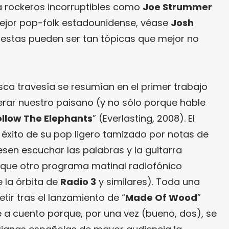
a rockeros incorruptibles como
Joe Strummer
ejor pop-folk estadounidense, véase
Josh
uestas pueden ser tan tópicas que mejor no
sca travesía se resumían en el primer trabajo
rar nuestro paisano (y no sólo porque hable
ollow The Elephants
” (Everlasting, 2008). El
éxito de su pop ligero tamizado por notas de
iesen escuchar las palabras y la guitarra
que otro programa matinal radiofónico
 la órbita de
Radio 3
y similares). Toda una
tir tras el lanzamiento de “
Made Of Wood
”
ene a cuento porque, por una vez (bueno, dos), se